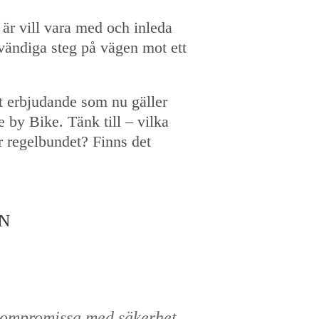
är vill vara med och inleda
vändiga steg på vägen mot ett
et erbjudande som nu gäller
by Bike. Tänk till – vilka
r regelbundet? Finns det
N
 kompromissa med säkerhet.