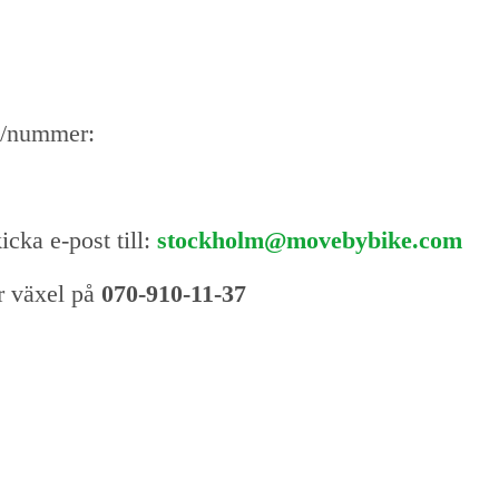
n/nummer:
cka e-post till:
stockholm@movebybike.com
år växel på
070-910-11-37