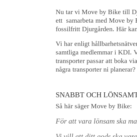
Nu tar vi Move by Bike till D
ett samarbeta med Move by Bi
fossilfritt Djurgården. Här k
Vi har enligt hållbarhetsnätv
samtliga medlemmar i KDI. Vi 
transporter passar att boka v
några transporter ni planerar?
SNABBT OCH LÖNSAMT
Så här säger Move by Bike:
För att vara lönsam ska man
Vi vill att ditt gods ska v