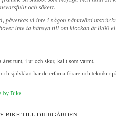
nsvarsfullt och säkert.
ri, påverkas vi inte i någon nämnvärd utsträck
över inte ta hänsyn till om klockan är 8:00 el
året runt, i ur och skur, kallt som varmt.
. och självklart har de erfarna förare och tekniker 
 by Bike
BY BIKE TILL DJURGÅRDEN