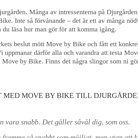
jurgården. Många av intressenterna på Djurgården 
ke. Inte så förvånande – det är ett av många nöd
an du läsa hur man gör för att komma igång.
erkets beslut mött Move by Bike och fått ett konkr
uppmanar därför alla och varandra att testa Move 
ia Move by Bike. Finns det några slingor som ni gö
 MED MOVE BY BIKE TILL DJURGÅRDE
 vara snabb. Det gäller såväl dig, som oss.
ara framme så snabbt som möjligt, men utan att