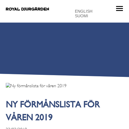
T
ENGLISH
o
SUOMI
g
g
l
e
n
a
v
i
g
a
t
i
o
NY FÖRMÅNSLISTA FÖR
n
VÅREN 2019