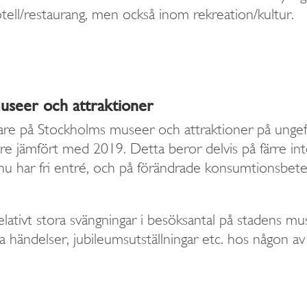
otell/restaurang, men också inom rekreation/kultur.
useer och attraktioner
sökare på Stockholms museer och attraktioner på ung
re jämfört med 2019. Detta beror delvis på färre int
u har fri entré, och på förändrade konsumtionsbeteen
ativt stora svängningar i besöksantal på stadens mus
da händelser, jubileumsutställningar etc. hos någon 