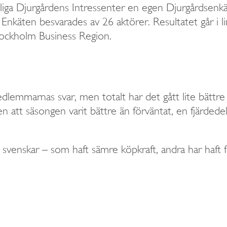
ngliga Djurgårdens Intressenter en egen Djurgårds
Enkäten besvarades av 26 aktörer. Resultatet går i l
tockholm Business Region.
dlemmarnas svar, men totalt har det gått lite bättre
ten att säsongen varit bättre än förväntat, en fjärded
e svenskar – som haft sämre köpkraft, andra har haft