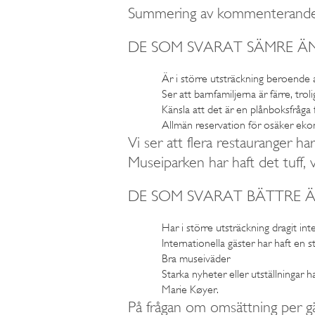
Summering av kommenterande 
DE SOM SVARAT SÄMRE 
Är i större utsträckning beroende 
Ser att barnfamiljerna är färre, tr
Känsla att det är en plånboksfråga f
Allmän reservation för osäker ek
Vi ser att flera restauranger h
Museiparken har haft det tuff, 
DE SOM SVARAT BÄTTRE 
Har i större utsträckning dragit int
Internationella gäster har haft en
Bra museiväder
Starka nyheter eller utställning
Marie Køyer.
På frågan om omsättning per gäs