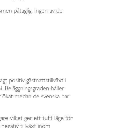
smen påtaglig. Ingen av de
t positiv gästnattstillväxt i
i. Beläggningsgraden håller
r ökat medan de svenska har
re vilket ger ett tufft läge för
negativ tillväxt inom