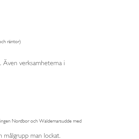
och räntor)
lm. Även verksamheterna i
tällningen Nordbor och Waldemarsudde med
ken målgrupp man lockat.