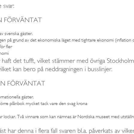
svar:
ÄN FÖRVÄNTAT
av svenska gäster.
oligen på grund av det ekonomiska läget med tightare ekonomi (inflation 
ör fler
onomi
ar haft det tufft, vilket stämmer med övriga Stockho
vilket kan bero på neddragningen i busslinjer.
ÄN FÖRVÄNTAT
ernationella gäster.
 större plånbok mycket tack vare den svag krona
ar har lockar. Två vinnare som kan nämnas är Nordiska museet med uts
t har denna i flera fall svaren bl.a. påverkats av vil