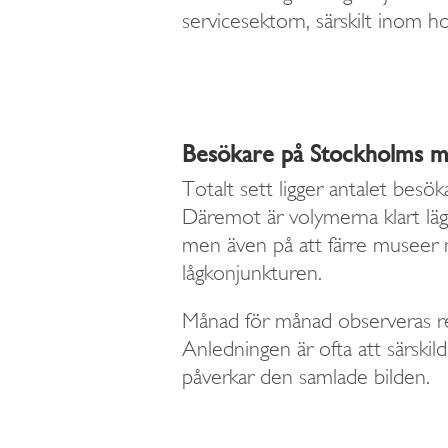
servicesektorn, särskilt inom h
Besökare på Stockholms m
Totalt sett ligger antalet be
Däremot är volymerna klart läg
men även på att färre museer n
lågkonjunkturen.
Månad för månad observeras rel
Anledningen är ofta att särskil
påverkar den samlade bilden.