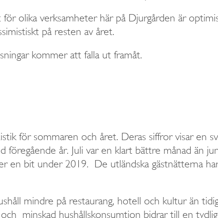
t för olika verksamheter här på Djurgården är optimi
simistiskt på resten av året.
sningar kommer att falla ut framåt.
tik för sommaren och året. Deras siffror visar en svag
 föregående år. Juli var en klart bättre månad än jun
r en bit under 2019. De utländska gästnätterna ha
håll mindre på restaurang, hotell och kultur än tidiga
ch minskad hushållskonsumtion bidrar till en tydlig 