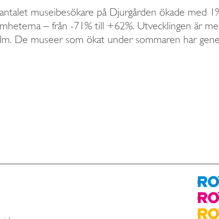
tt antalet museibesökare på Djurgården ökade med
amheterna – från -71% till +62%. Utvecklingen är mer
lm. De museer som ökat under sommaren har generel