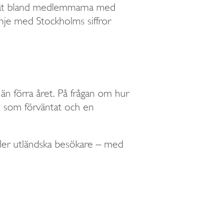
enkät bland medlemmarna med
inje med Stockholms siffror
 än förra året. På frågan om hur
el som förväntat och en
 fler utländska besökare – med