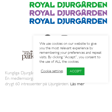
We use cookies on our website to give
you the most relevant experience by
remembering your preferences and repeat
visits. By clicking “Accept”, you consent to
the use of ALL the cookies.
Cookie settings
ACCEPT
Kungliga Djurgårdens Intressenter AB.
En medlemsorganisation som samordnar och engagerar
drygt 60 intressenter på Djurgården.
Läs mer
Press
KDI Login
© KDI 2019