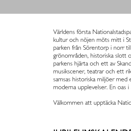
Världens första Nationalstadspar
kultur och nöjen möts mitt i S
parken från Sörentorp i norr t
grönområden, historiska slott 
parkens hjärta och ett av Skan
musikscener, teatrar och ett ri
samsas historiska miljöer med ett
moderna upplevelser. En oas i 
Välkommen att upptäcka Natio