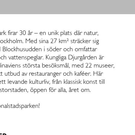
k firar 30 år – en unik plats där natur,
tockholm. Med sina 27 km² sträcker sig
ill Blockhusudden i söder och omfattar
och vattenspeglar. Kungliga Djurgården är
dinaviens största besöksmål, med 22 museer,
kt utbud av restauranger och kaféer. Här
 levande kulturliv, från klassisk konst till
storstaden, öppen för alla, året om.
nalstadsparken!