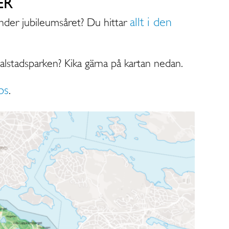
ER
allt i den
nder jubileumsåret? Du hittar
alstadsparken? Kika gärna på kartan nedan.
ps
.