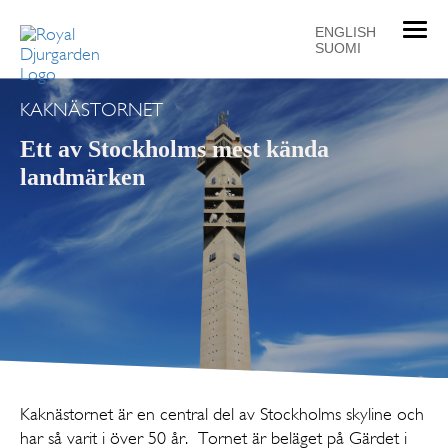
T
ENGLISH
SUOMI
o
g
g
KAKNÄSTORNET
l
e
Ett av Stockholms mest kända
n
landmärken
a
v
i
g
a
t
i
o
n
Kaknästornet är en central del av Stockholms skyline och
har så varit i över 50 år. Tornet är beläget på Gärdet i