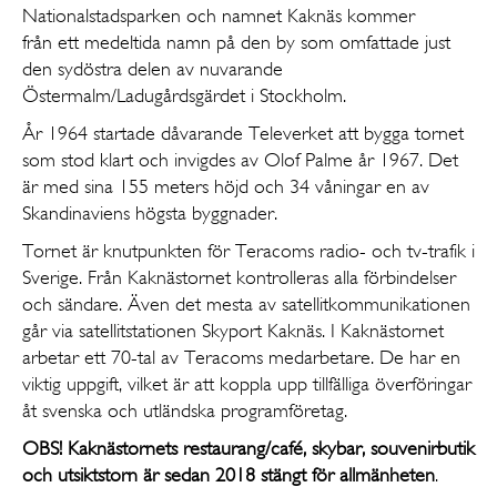
Nationalstadsparken och namnet Kaknäs kommer
från ett medeltida namn på den by som omfattade just
den sydöstra delen av nuvarande
Östermalm/Ladugårdsgärdet i Stockholm.
År 1964 startade dåvarande Televerket att bygga tornet
som stod klart och invigdes av Olof Palme år 1967. Det
är med sina 155 meters höjd och 34 våningar en av
Skandinaviens högsta byggnader.
Tornet är knutpunkten för Teracoms radio- och tv-trafik i
Sverige. Från Kaknästornet kontrolleras alla förbindelser
och sändare. Även det mesta av satellitkommunikationen
går via satellitstationen Skyport Kaknäs. I Kaknästornet
arbetar ett 70-tal av Teracoms medarbetare. De har en
viktig uppgift, vilket är att koppla upp tillfälliga överföringar
åt svenska och utländska programföretag.
OBS! Kaknästornets restaurang/café, skybar, souvenirbutik
och utsiktstorn är sedan 2018 stängt för allmänheten
.