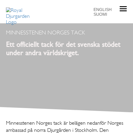
T
ENGLISH
SUOMI
o
g
g
MINNESSTENEN NORGES TACK
l
Ett officiellt tack för det svenska stödet
e
n
under andra världskriget.
a
v
i
g
a
t
i
o
n
Minnesstenen Norges tack är belägen nedanför Norges
ambassad på norra Djurgården i Stockholm. Den