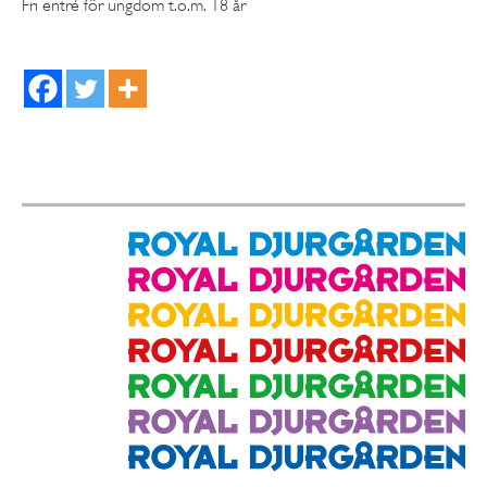
Fri entré för ungdom t.o.m. 18 år