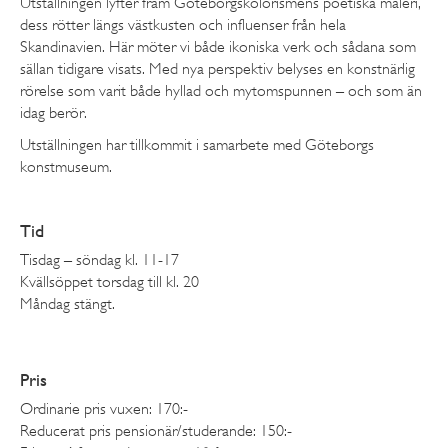
Utställningen lyfter fram Göteborgskolorismens poetiska måleri,
dess rötter längs västkusten och influenser från hela
Skandinavien. Här möter vi både ikoniska verk och sådana som
sällan tidigare visats. Med nya perspektiv belyses en konstnärlig
rörelse som varit både hyllad och mytomspunnen – och som än
idag berör.
Utställningen har tillkommit i samarbete med Göteborgs
konstmuseum.
Tid
Tisdag – söndag kl. 11-17
Kvällsöppet torsdag till kl. 20
Måndag stängt.
Pris
Ordinarie pris vuxen: 170:-
Reducerat pris pensionär/studerande: 150:-