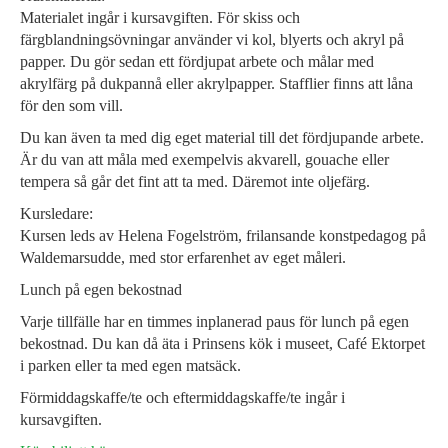
Materialet ingår i kursavgiften. För skiss och
färgblandningsövningar använder vi kol, blyerts och akryl på
papper. Du gör sedan ett fördjupat arbete och målar med
akrylfärg på dukpannå eller akrylpapper. Stafflier finns att låna
för den som vill.
Du kan även ta med dig eget material till det fördjupande arbete.
Är du van att måla med exempelvis akvarell, gouache eller
tempera så går det fint att ta med. Däremot inte oljefärg.
Kursledare:
Kursen leds av Helena Fogelström, frilansande konstpedagog på
Waldemarsudde, med stor erfarenhet av eget måleri.
Lunch på egen bekostnad
Varje tillfälle har en timmes inplanerad paus för lunch på egen
bekostnad. Du kan då äta i Prinsens kök i museet, Café Ektorpet
i parken eller ta med egen matsäck.
Förmiddagskaffe/te och eftermiddagskaffe/te ingår i
kursavgiften.