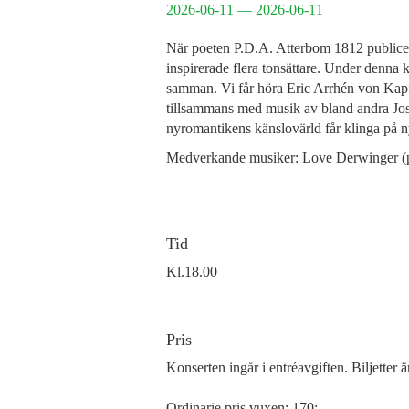
2026-06-11 — 2026-06-11
När poeten P.D.A. Atterbom 1812 publicer
inspirerade flera tonsättare. Under denna 
samman. Vi får höra Eric Arrhén von Kapf
tillsammans med musik av bland andra Jos
nyromantikens känslovärld får klinga på ny
Medverkande musiker: Love Derwinger (p
Tid
Kl.18.00
Pris
Konserten ingår i entréavgiften. Biljetter 
Ordinarie pris vuxen: 170:-