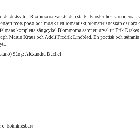
ade diktsviten Blommorna väckte den starka känslor hos samtidens läs
konsert möts poesi och musik i ett romantiskt blomsterlandskap där ord o
elmans kompletta sångcykel Blommorna samt ett urval ur Erik Drakes t
eph Martin Kraus och Adolf Fredrik Lindblad. En poetisk och stämning
tt.
iano) Sång: Alexandra Büchel
är ej bokningsbara.