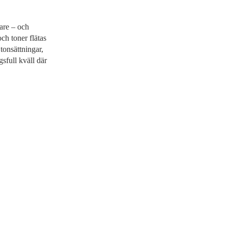
are – och
ch toner flätas
onsättningar,
sfull kväll där