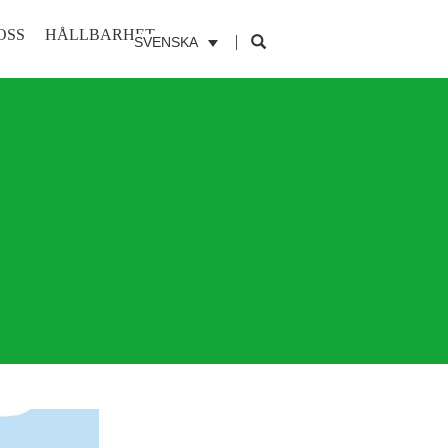
OSS
HÅLLBARHET
SVENSKA