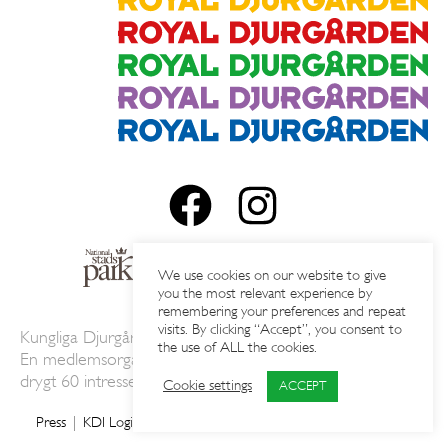
We use cookies on our website to give
you the most relevant experience by
remembering your preferences and repeat
visits. By clicking “Accept”, you consent to
Kungliga Djurgårdens Intressenter AB.
the use of ALL the cookies.
En medlemsorganisation som samordnar och engagerar
drygt 60 intressenter på Djurgården.
Läs mer
Cookie settings
ACCEPT
Press
KDI Login