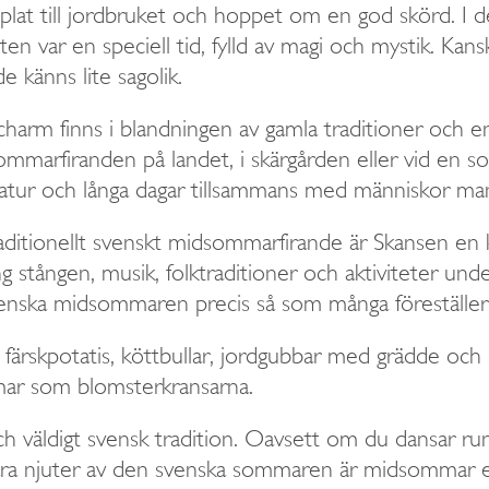
lat till jordbruket och hoppet om en god skörd. I 
var en speciell tid, fylld av magi och mystik. Kansk
e känns lite sagolik.
harm finns i blandningen av gamla traditioner och 
mmarfiranden på landet, i skärgården eller vid en 
ur och långa dagar tillsammans med människor ma
aditionellt svenskt midsommarfirande är Skansen en kl
 stången, musik, folktraditioner och aktiviteter u
venska midsommaren precis så som många föreställer 
l, färskpotatis, köttbullar, jordgubbar med grädde och
mmar som blomsterkransarna.
g och väldigt svensk tradition. Oavsett om du dansar
ra njuter av den svenska sommaren är midsommar ett 