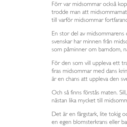
Förr var midsommar också kopp
trodde man att midsommarnatten 
till varför midsommar fortfarand
En stor del av midsommarens c
svenskar har minnen från midso
som påminner om barndom, nat
För den som vill uppleva ett tr
firas midsommar med dans kring
är en chans att uppleva den s
Och så finns förstås maten. Sil
nästan lika mycket till midso
Det är en färgstark, lite toki
en egen blomsterkrans eller ba