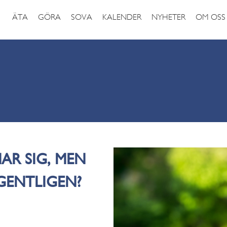
ÄTA
GÖRA
SOVA
KALENDER
NYHETER
OM OSS
R SIG, MEN
EGENTLIGEN?