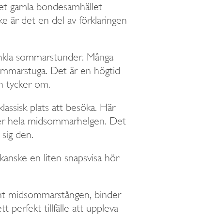
det gamla bondesamhället
e är det en del av förklaringen
enkla sommarstunder. Många
sommarstuga. Det är en högtid
n tycker om.
assisk plats att besöka. Här
nder hela midsommarhelgen. Det
sig den.
 kanske en liten snapsvisa hör
 runt midsommarstången, binder
perfekt tillfälle att uppleva