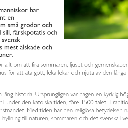
 människor bär
nt en
om små grodor och
sill, färskpotatis och
 svensk
s mest älskade och
oner.
r allt om att fira sommaren, ljuset och gemenskapen
s för att äta gott, leka lekar och njuta av den långa
ång historia. Ursprungligen var dagen en kyrklig hög
 under den katolska tiden, före 1500-talet. Traditio
istnandet. Med tiden har den religiösa betydelsen n
n hyllning till naturen, sommaren och det svenska li