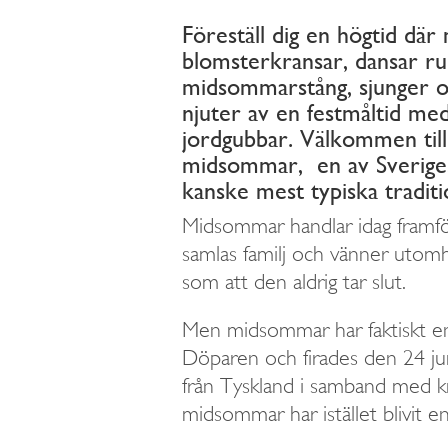
Föreställ dig en högtid där
blomsterkransar, dansar ru
midsommarstång, sjunger 
njuter av en festmåltid med 
jordgubbar. Välkommen till
midsommar, en av Sverige
kanske mest typiska traditi
Midsommar handlar idag framfö
samlas familj och vänner utomhu
som att den aldrig tar slut.
Men midsommar har faktiskt en l
Döparen och firades den 24 juni
från Tyskland i samband med kr
midsommar har istället blivit e