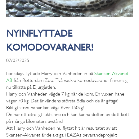
NYINFLYTTADE
KOMODOVARANER!
07/02/2025
I onsdags flyttade Harry och Vanheden in på
Skansen-Akvariet
AB
från Rotterdam Zoo. Två vackra komodovaraner finner sig
nu tillrätta på Djurgården.
Harry och Vanheden vägde 7 kg när de kom. En vuxen hane
väger 70 kg. Det är världens största ödla och de är giftiga!
Riktigt stora hanar kan väga över 150kg!
De har ett otroligt luktsinne och kan känna doften av dött kött
på många kilometers avstånd.
Att Harry och Vanheden nu flyttat hit är resultatet av att
Skansen-Akvariet är delaktiga i EAZAs bevarandeprojekt