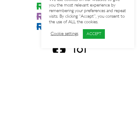
you the most relevant experience by
remembering your preferences and repeat
visits. By clicking “Accept”, you consent to
the use of ALL the cookies.
Cookie settings
ACCEPT
Kungliga Djurgårdens Intressenter AB.
En medlemsorganisation som samordnar och engagerar
drygt 60 intressenter på Djurgården.
Läs mer
Press
KDI Login
© KDI 2019